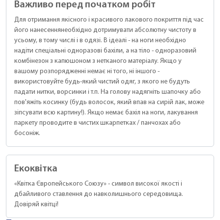
Важливо перед початком робіт
Для отримання якісного і красивого лакового покриття під час
його нанесеннянеобхідно дотримувати абсолютну чистоту в
усьому, в тому числі і в одязі. В ідеалі - на ноги необхідно
надіти спеціальні одноразові бахіли, а на тіло - одноразовий
комбінезон з капюшоном з нетканого матеріалу. Якщо у
вашому розпорядженні немає ні того, ні іншого -
використовуйте будь-який чистий одяг, з якого не будуть
падати нитки, ворсинки і т.п. На голову надягніть шапочку або
пов'яжіть косинку (будь волосок, який впав на сирій лак, може
зіпсувати всю картину!). Якщо немає бахіл на ноги, лакування
паркету проводите в чистих шкарпетках / панчохах або
босоніж.
Екоквітка
«Квітка Європейського Союзу» - символ високої якості і
дбайливого ставлення до навколишнього середовища.
Довіряй квітці!