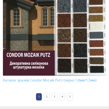
Каталог зразків Condor Mozaik Putz (зерно 1,0мм/1,5мм)
1
2
3
4
5