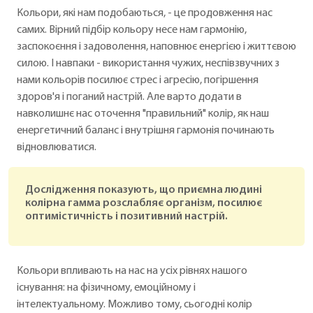
Кольори, які нам подобаються, - це продовження нас
самих. Вірний підбір кольору несе нам гармонію,
заспокоєння і задоволення, наповнює енергією і життєвою
силою. І навпаки - використання чужих, неспівзвучних з
нами кольорів посилює стрес і агресію, погіршення
здоров'я і поганий настрій. Але варто додати в
навколишнє нас оточення "правильний" колір, як наш
енергетичний баланс і внутрішня гармонія починають
відновлюватися.
Дослідження показують, що приємна людині
колірна гамма розслабляє організм, посилює
оптимістичність і позитивний настрій.
Кольори впливають на нас на усіх рівнях нашого
існування: на фізичному, емоційному і
інтелектуальному. Можливо тому, сьогодні колір