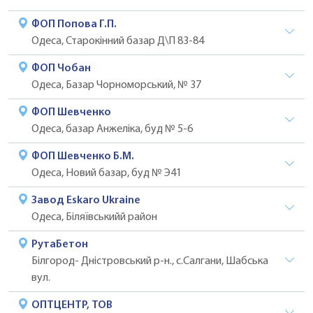
ФОП Попова Г.П.
Одеса, Старокінний базар Д\П 83-84
ФОП Чобан
Одеса, Базар Чорноморський, № 37
ФОП Шевченко
Одеса, базар Анжеліка, буд № 5-6
ФОП Шевченко Б.М.
Одеса, Новий базар, буд № Э41
Завод Eskaro Ukraine
Одеса, Біляївськийй район
РутаБетон
Білгород- Дністровський р-н., с.Салгани, Шабська
вул.
ОПТЦЕНТР, ТОВ