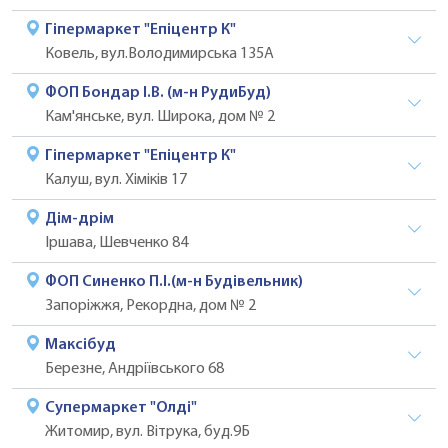
Гіпермаркет "Епіцентр К"
Ковель, вул.Володимирська 135А
ФОП Бондар І.В. (м-н РудиБуд)
Кам'янське, вул. Широка, дом № 2
Гіпермаркет "Епіцентр К"
Калуш, вул. Хіміків 17
Дім-дрім
Іршава, Шевченко 84
ФОП Синенко П.І.(м-н Будівельник)
Запоріжжя, Рекордна, дом № 2
Максібуд
Березне, Андріївського 68
Супермаркет "Олді"
Житомир, вул. Вітрука, буд.9Б