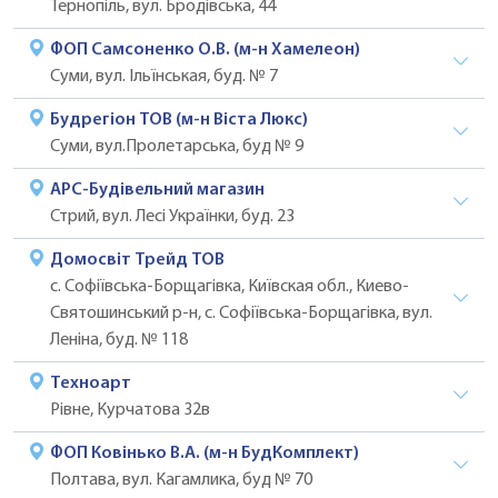
Тернопіль, вул. Бродівська, 44
ФОП Самсоненко О.В. (м-н Хамелеон)
Суми, вул. Ільїнськая, буд. № 7
Будрегіон ТОВ (м-н Віста Люкс)
Суми, вул.Пролетарська, буд № 9
АРС-Будівельний магазин
Стрий, вул. Лесі Українки, буд. 23
Домосвіт Трейд ТОВ
с. Софіївська-Борщагівка, Київская обл., Киево-
Святошинський р-н, с. Софіївська-Борщагівка, вул.
Леніна, буд. № 118
Техноарт
Рівне, Курчатова 32в
ФОП Ковінько В.А. (м-н БудКомплект)
Полтава, вул. Кагамлика, буд № 70