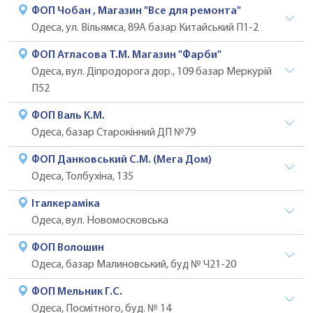
ФОП Чобан , Магазин "Все для ремонта"
Одеса, ул. Вільямса, 89А базар Китайський П1-2
ФОП Атласова Т.М. Магазин "Фарби"
Одеса, вул. Діпродорога дор., 109 базар Меркурій
П52
ФОП Валь К.М.
Одеса, базар Старокінний ДП №79
ФОП Данковський С.М. (Мега Дом)
Одеса, Толбухіна, 135
Італкераміка
Одеса, вул. Новомосковська
ФОП Волошин
Одеса, базар Малиновський, буд № Ч21-20
ФОП Мельник Г.С.
Одеса, Посмітного, буд. № 14