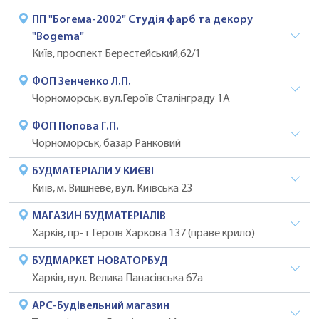
ПП "Богема-2002" Студія фарб та декору
"Bogema"
Київ, проспект Берестейський,62/1
ФОП Зенченко Л.П.
Чорноморськ, вул.Героїв Сталінграду 1А
ФОП Попова Г.П.
Чорноморськ, базар Ранковий
БУДМАТЕРІАЛИ У КИЄВІ
Київ, м. Вишневе, вул. Київська 23
МАГАЗИН БУДМАТЕРІАЛІВ
Харків, пр-т Героїв Харкова 137 (праве крило)
БУДМАРКЕТ НОВАТОРБУД
Харків, вул. Велика Панасівська 67а
АРС-Будівельний магазин