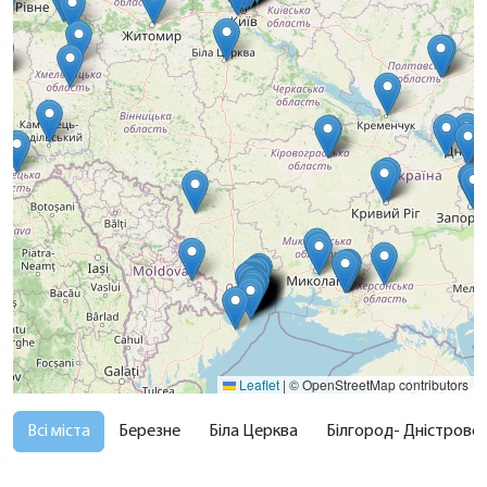
Leaflet
|
© OpenStreetMap contributors
Всі міста
Березне
Біла Церква
Білгород- Дністровськ