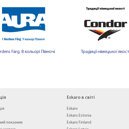
rdens Färg. В кольорі Півночі
Традиції німецької якост
ція
Eskaro в світі
ція
Eskaro
Eskaro Estonia
ний показник
Eskaro Finland