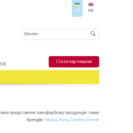
UK
EN
Стати партнером
ТОК
раїна представляє лакофарбову продукцію таких
брендів:
Eskaro
,
Aura
,
Condor
,
Grover