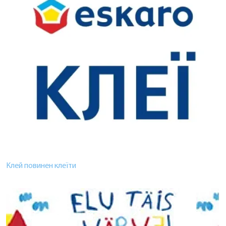
Клей повинен клеїти