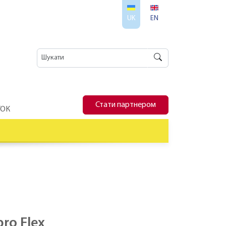
UK
EN
Стати партнером
ТОК
ro Flex