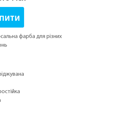
рсальна фарба для різних
онь
іджувана
остійка
а