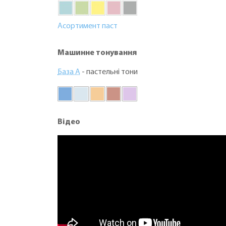
Асортимент паст
Машинне тонування
База А
- пастельні тони
Відео