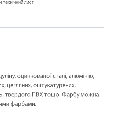
 технічний лист
ліну, оцинкованої сталі, алюмінію,
х, цегляних, оштукатурених,
нь, твердого ПВХ тощо. Фарбу можна
йними фарбами.