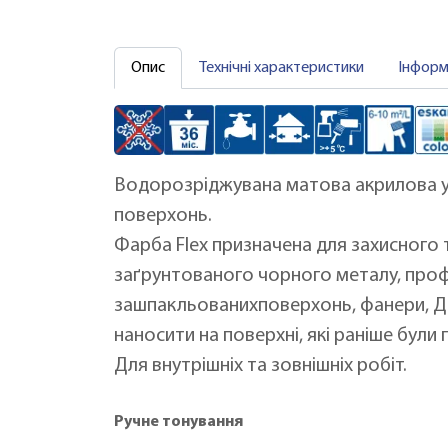
Опис
Технічні характеристики
Інформ
Водорозріджувана матова акрилова ун
поверхонь.
Фарба Flex призначена для захисного 
заґрунтованого чорного металу, профн
зашпакльованихповерхонь, фанери, ДС
наносити на поверхні, які раніше бул
Для внутрішніх та зовнішніх робіт.
Ручне тонування