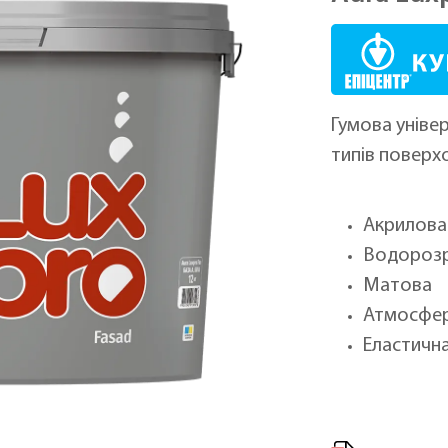
Гумова уніве
типів поверх
Акрилова
Водорозр
Матова
Атмосфер
Еластичн