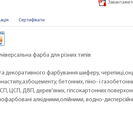
Завантажити
ація
Сертифікати
іверсальна фарба для різних типів
та декоративного фарбування шиферу, черепиці,онду
астилу,азбоцементу, бетонних, піно- і газобетонни
П, ЦСП, ДВП, дерев'яних, гіпсокартонних поверхо
и пофарбовані алкідними,олійними, водно-дисперсі