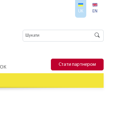
UK
EN
Стати партнером
ТОК