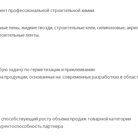
ент профессиональной строительной химии.
 пены, жидкие гвозди, строительные клеи, силиконовые, акрил
роительные ленты.
ую задачу по герметизации и приклеиванию
а продукции, основанные на современных разработках в облас
, способствующий росту объема продаж товарной категории
курентоспособность партнера