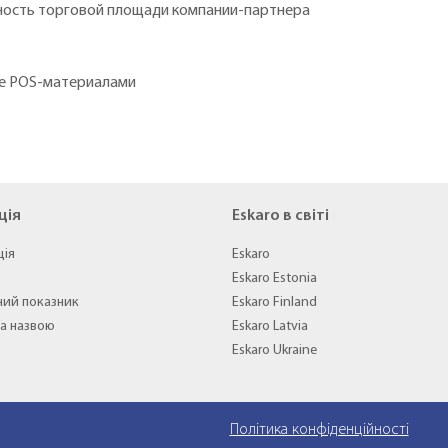
ость торговой площади компании-партнера
ие POS-материалами
ція
Eskaro в світі
ція
Eskaro
Eskaro Estonia
ний показник
Eskaro Finland
а назвою
Eskaro Latvia
Eskaro Ukraine
Політика конфіденційності