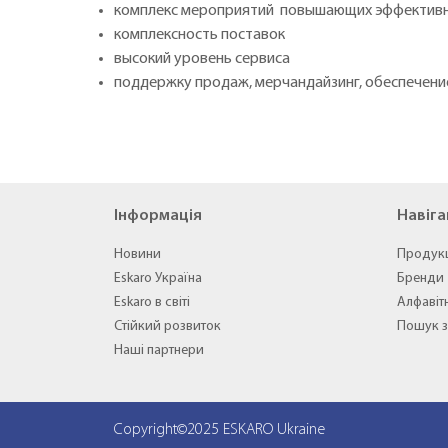
комплекс мероприятий повышающих эффективн
комплексность поставок
высокий уровень сервиса
поддержку продаж, мерчандайзинг, обеспечен
Інформація
Навіга
Новини
Продук
Eskaro Україна
Бренди
Eskaro в світі
Алфавіт
Стійкий розвиток
Пошук з
Наші партнери
Copyright©2025 ESKARO Ukraine