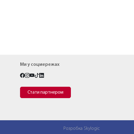
Ми у соцмережах
Стати партнером
Розробка Skylogic