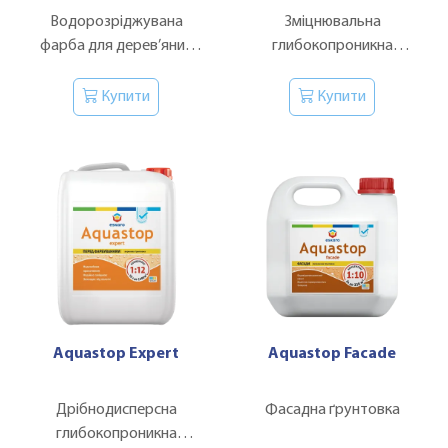
Водорозріджувана
Зміцнювальна
фарба для дерев’яних
глибокопроникна
фасадів
ґрунтовка-концентрат
Купити
Купити
Aquastop Expert
Aquastop Facade
Дрібнодисперсна
Фасадна ґрунтовка
глибокопроникна