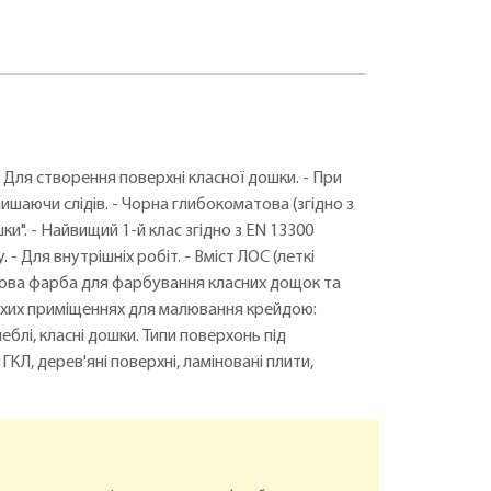
- Для створення поверхні класної дошки. - При
ишаючи слідів. - Чорна глибокоматова (згідно з
и". - Найвищий 1-й клас згідно з EN 13300
 - Для внутрішніх робіт. - Вміст ЛОС (леткі
лова фарба для фарбування класних дощок та
сухих приміщеннях для малювання крейдою:
еблі, класні дошки. Типи поверхонь під
КЛ, дерев'яні поверхні, ламіновані плити,