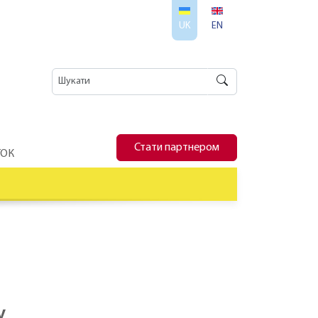
UK
EN
Стати партнером
ТОК
v