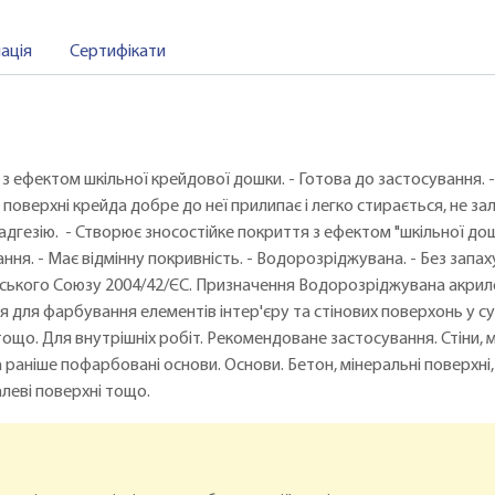
ація
Сертифікати
ба з ефектом шкільної крейдової дошки. - Готова до застосування. 
оверхні крейда добре до неї прилипає і легко стирається, не зал
адгезію. - Створює зносостійке покриття з ефектом "шкільної дошк
ння. - Має відмінну покривність. - Водорозріджувана. - Без запаху.
пейського Союзу 2004/42/ЄC. Призначення Водорозріджувана акри
ся для фарбування елементів інтер'єру та стінових поверхонь у 
тощо. Для внутрішніх робіт. Рекомендоване застосування. Стіни, м
аніше пофарбовані основи. Основи. Бетон, мінеральні поверхні, Г
леві поверхні тощо.