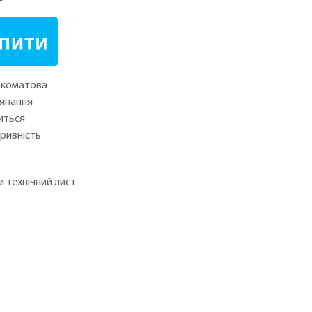
окоматова
ряпання
иться
кривність
 технічний лист