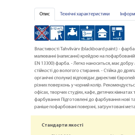
Опис
Технічні характеристики
Інформ
Властивості Tahvlivärv (blackboard paint) - фар
малюванні (написанні) крейдою на пофарбованій п
EN 13300) фарба. - Легко наноситься, має добру 
стійкості до вологого стирання. - Стійка до дряпа
органічні сполуки) відповідає директиві Євро
різних поверхонь у чорний колір. Рекомендуєть
офісах, творчих студіях, кафе, дитячих кімнатах 
фарбування Підготовлені до фарбування нові та р
раніше пофарбовані поверхні, заґрунтовані мета
Стандарти якості