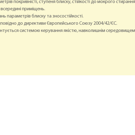
аметрів покривністі, ступеня блиску, стійкості до мокрого стир
ь всередині приміщень.
ань параметрів блиску та зносостійкості.
відповідно до директиви Європейського Союзу 2004/42/ЄС.
рантується системою керування якістю, навколишнім середовищем