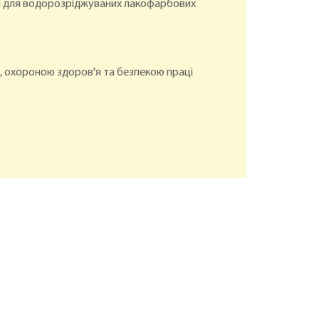
ання для водорозріджуваних лакофарбових
, охороною здоров'я та безпекою праці