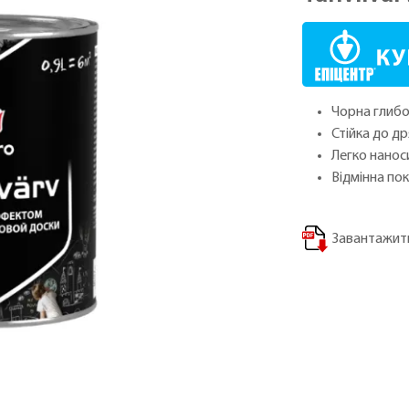
Чорна глиб
Стійка до д
Легко нанос
Відмінна по
Завантажити