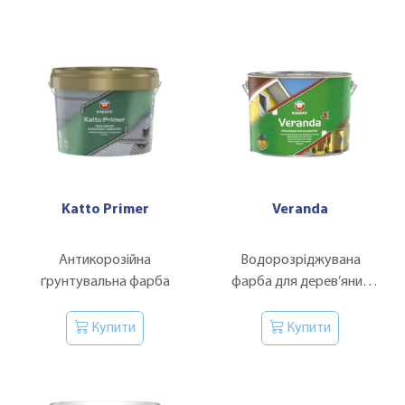
Katto Primer
Veranda
Антикорозійна
Водорозріджувана
ґрунтувальна фарба
фарба для дерев’яних
фасадів
Купити
Купити