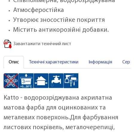
Співполімерна, водорозріджувана
Атмосферостійка
Утворює зносостійке покриття
Містить антикорозійні добавки.
Завантажити технічний лист
Опис
Технічні характеристики
Інформація
Серт
Katto - водорозріджувана акрилатна
матова фарба для оцинкованих та
металевих поверхонь.Для фарбування
листових покрівель, металочерепиці,