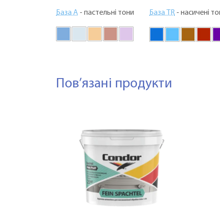
База А
- пастельні тони
База TR
- насичені то
Пов’язані продукти