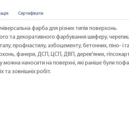
ація
Сертифікати
іверсальна фарба для різних типів поверхонь.
ного та декоративного фарбування шиферу, черепиці,
алу, профнастилу, азбоцементу, бетонних, піно- і г
хонь, фанери, ДСП, ЦСП, ДВП, дерев'яних, гіпсокар
можна наносити на поверхні, які раніше були пофа
 та зовнішніх робіт.