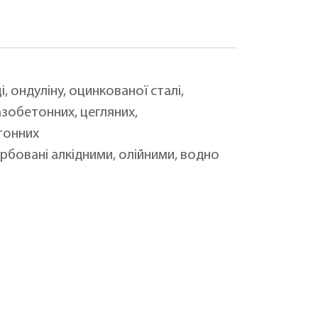
 ондуліну, оцинкованої сталі,
азобетонних, цегляних,
тонних
рбовані алкідними, олійними, водно