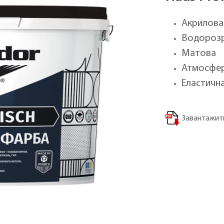
Акрилова
Водорозр
Матова
Атмосфер
Еластичн
Завантажити