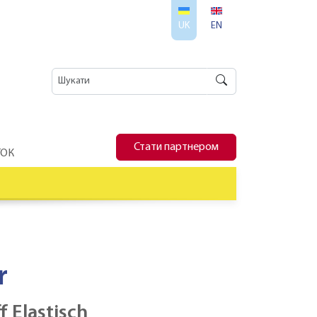
UK
EN
Стати партнером
ТОК
r
f Elastisch