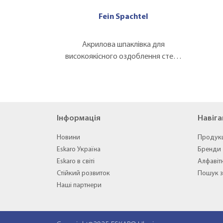
Fein Spachtel
Акрилова шпаклівка для
високоякісного оздоблення стель
та стін
Інформація
Навіга
Новини
Продук
Eskaro Україна
Бренди
Eskaro в світі
Алфавіт
Стійкий розвиток
Пошук з
Наші партнери