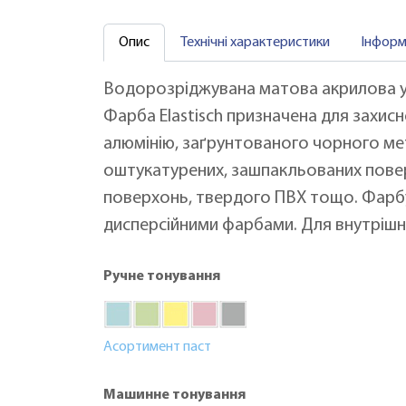
Опис
Технічні характеристики
Інформ
Водорозріджувана матова акрилова ун
Фарба Elastisch призначена для захис
алюмінію, заґрунтованого чорного мет
оштукатурених, зашпакльованих повер
поверхонь, твердого ПВХ тощо. Фарбу 
дисперсійними фарбами. Для внутрішніх
Ручне тонування
Асортимент паст
Машинне тонування