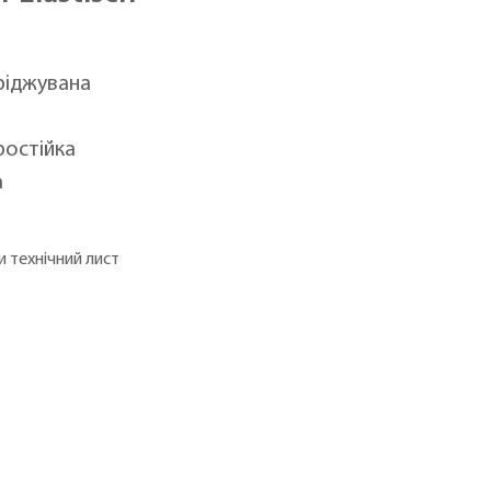
іджувана
остійка
а
 технічний лист