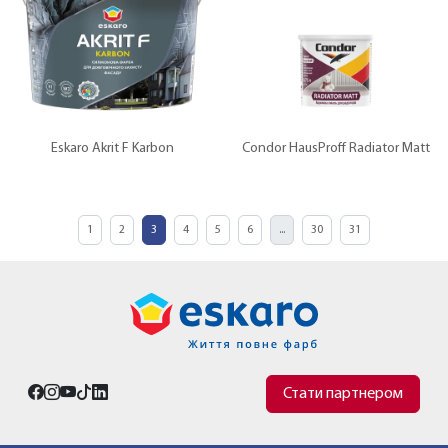
Eskaro Akrit F Karbon
Condor HausProff Radiator Matt
1
2
3
4
5
6
...
30
31
Стати партнером