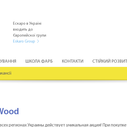
Ескаро в Україні
входить до
Європейскої групи
Eskaro Group
РУВАННЯ
ШКОЛА ФАРБ
КОНТАКТИ
СТІЙКИЙ РОЗВИ
кансії
rWood
о всех регионах Украины действует уникальная акция! При покуп