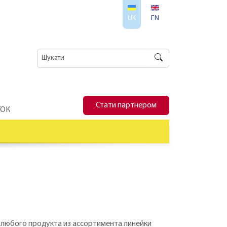
UK
EN
Стати партнером
ТОК
ке любого продукта из ассортимента линейки