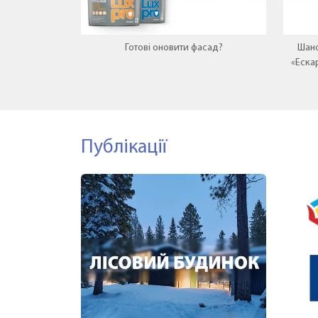
Готові оновити фасад?
Шано
«Еска
нову
Публікації