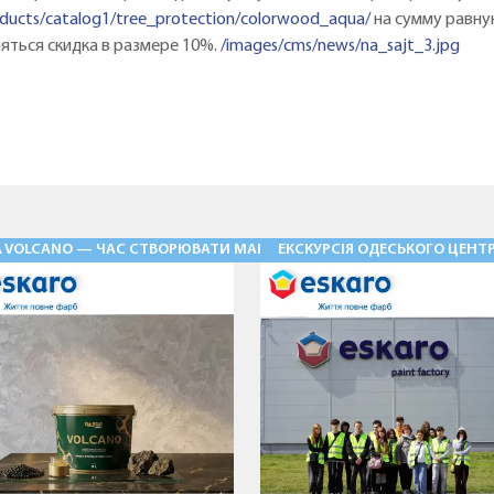
oducts/catalog1/tree_protection/colorwood_aqua/
на сумму равну
яться скидка в размере 10%.
/images/cms/news/na_sajt_3.jpg
Ь» — ФАСАДНІ ШТУКАТУРКИ НОВОГО РІВНЯ
A VOLCANO — ЧАС СТВОРЮВАТИ МАГІЮ
ЕКСКУРСІЯ ОДЕСЬКОГО ЦЕНТР
28.05.2026
03.08.2026