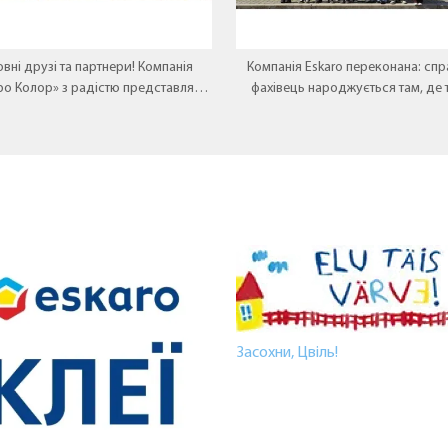
вні друзі та партнери! Компанія
Компанія Eskaro переконана: спр
ро Колор» з радістю представляє
фахівець народжується там, де 
 перлину у лінійці декоративних
зустрічається з практикою
покриттів — Aura VOLCANO.
Засохни, Цвіль!