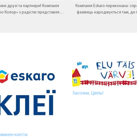
вні друзі та партнери! Компанія
Компанія Eskaro переконана: спр
ро Колор» з радістю представляє
фахівець народжується там, де 
 перлину у лінійці декоративних
зустрічається з практикою
покриттів — Aura VOLCANO.
Засохни, Цвіль!
овинен клеїти