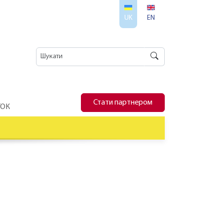
UK
EN
Стати партнером
ТОК