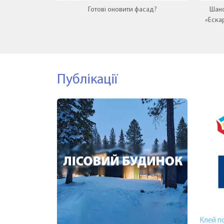
Готові оновити фасад?
Шано
«Еска
нову
Публікації
Клей п