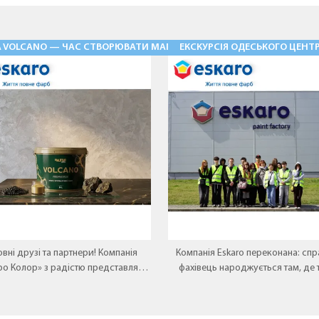
Ь» — ФАСАДНІ ШТУКАТУРКИ НОВОГО РІВНЯ
A VOLCANO — ЧАС СТВОРЮВАТИ МАГІЮ
ЕКСКУРСІЯ ОДЕСЬКОГО ЦЕНТР
28.05.2026
03.08.2026
вні друзі та партнери! Компанія
Компанія Eskaro переконана: спр
ро Колор» з радістю представляє
фахівець народжується там, де 
 перлину у лінійці декоративних
зустрічається з практикою
покриттів — Aura VOLCANO.