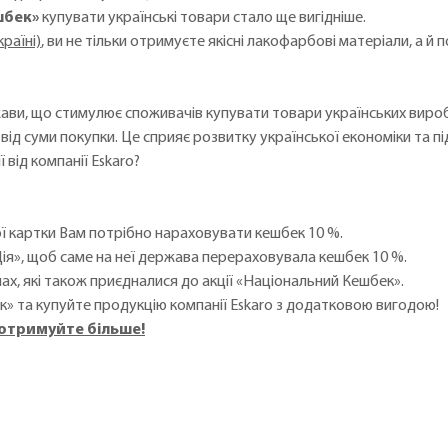
шбек»
купувати українські товари стало ще вигідніше.
раїні)
, ви не тільки отримуєте якісні лакофарбові матеріали, а й
ви, що стимулює споживачів купувати товари українських вироб
від суми покупки. Це сприяє розвитку української економіки та п
 від компанії Eskaro?
ої картки Вам потрібно нараховувати кешбек 10 %.
Дія», щоб саме на неї держава перераховувала кешбек 10 %.
нах, які також приєдналися до акції «Національний Кешбек».
» та купуйте продукцію компанії Eskaro з додатковою вигодою!
отримуйте більше!