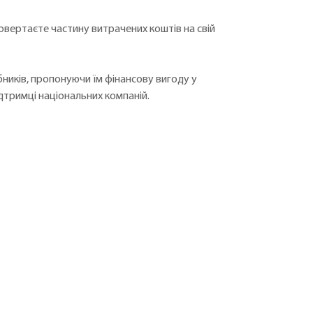
 повертаєте частину витрачених коштів на свій
ників, пропонуючи їм фінансову вигоду у
ідтримці національних компаній.