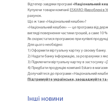
Відтепер завдяки програмі
«Національний ке
Купуючи товари компанії
ESKARO (Вироблені в Ук
рахунок.
Що ж таке «Національний кешбек»?
«Національний кешбек» — це програма від держа
вигляді повернення частини грошей, а саме 10 % 
Як скористатися програмою при купівлі продукції
Для цього необхідно:
1) Оформити віртуальну картку у своєму банку.
2) Надати банку інформацію, за розрахунки з як
3) Підключити віртуальну картку в застосунку «
4) Придбати продукцію компанії Eskaro в магази
Долучайтеся до програми «Національний кешбек
Підтримуйте українське, заощаджуйте та 
Інші новини