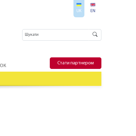
UK
EN
Стати партнером
ТОК