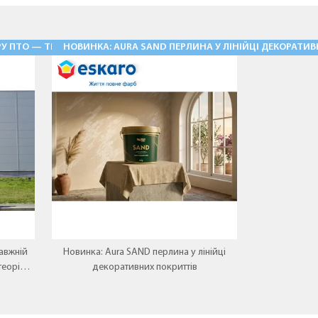
У ПТО — ТРАДИЦІЯ, ЩО ЖИВЕ!
НОВИНКА: AURA SAND ПЕРЛИНА У ЛІНІЙЦІ ДЕКОРАТИ
11.05.2026
авжній
Новинка: Aura SAND перлина у лінійці
теорія
декоративних покриттів
.