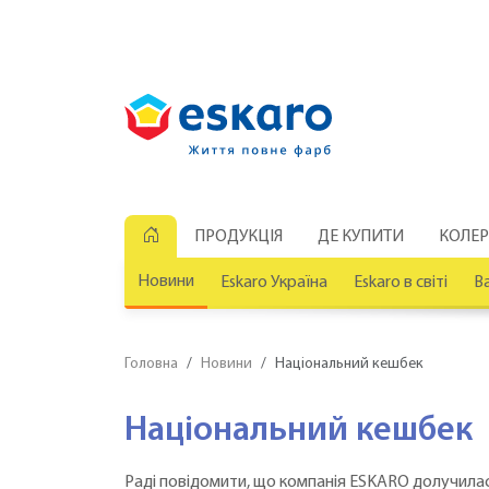
ПРОДУКЦІЯ
ДЕ КУПИТИ
КОЛЕ
Новини
Eskaro Україна
Eskaro в світі
Ва
Головна
Новини
Національний кешбек
Національний кешбек
Раді повідомити, що компанія ESKARO долучил