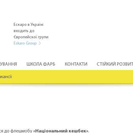
Ескаро в Україні
входить до
Європейскої групи
Eskaro Group
РУВАННЯ
ШКОЛА ФАРБ
КОНТАКТИ
СТІЙКИЙ РОЗВИ
кансії
ася до флешмобу
«Національний кешбек»
.