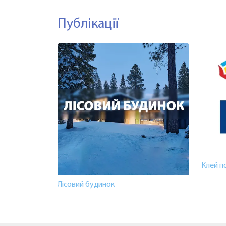
Публікації
Клей п
Лісовий будинок