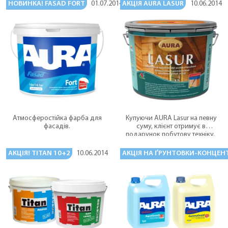
НОВИНКА! FASAD FORT
АКЦІЯ AURA LASUR
01.07.2014
10.06.2014
Атмосферостійка фарба для
Купуючи AURA Lasur на певну
фасадів.
суму, клієнт отримує в
подарунок побутову техніку.
АКЦІЯ! TITAN 10+2
АКЦІЯ НА ҐРУНТОВКИ-КОНЦЕН
10.06.2014