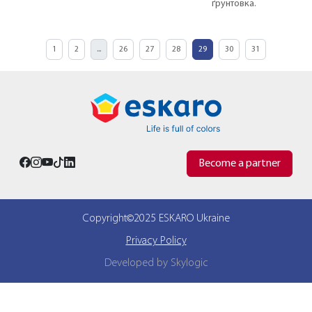
ґрунтовка.
1
2
...
26
27
28
29
30
31
Become a partner
Copyright©2025 ESKARO Ukraine
Privacy Policy
Developed by Skylogic