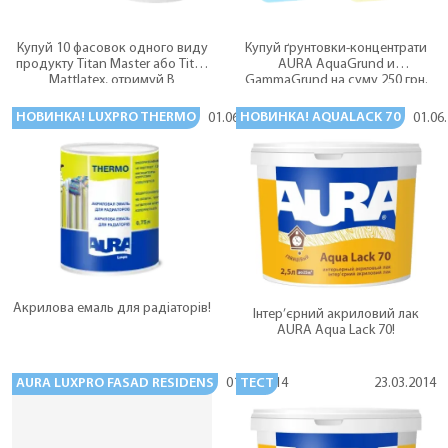
Купуй 10 фасовок одного виду
Купуй ґрунтовки-концентрати
продукту Titan Master або Titan
AURA AquaGrund и
Mattlatex, отримуй В
GammaGrund на суму 250 грн.
ПОДАРУНОК 2 фасовки такого ж
Отримуй ПОДАРУНКИ.
продукту.
НОВИНКА! LUXPRO THERMO
НОВИНКА! AQUALACK 70
01.06.2014
01.06
Акрилова емаль для радіаторів!
Інтер’єрний акриловий лак
AURA Aqua Lack 70!
AURA LUXPRO FASAD RESIDENS
ТЕСТ
01.06.2014
23.03.2014